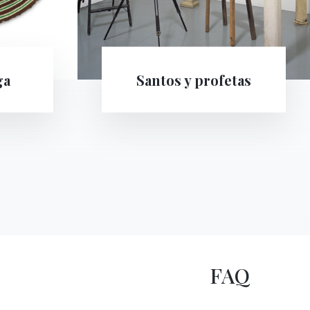
etas
Venn Diagrams (Under the Spotlight)
FAQ