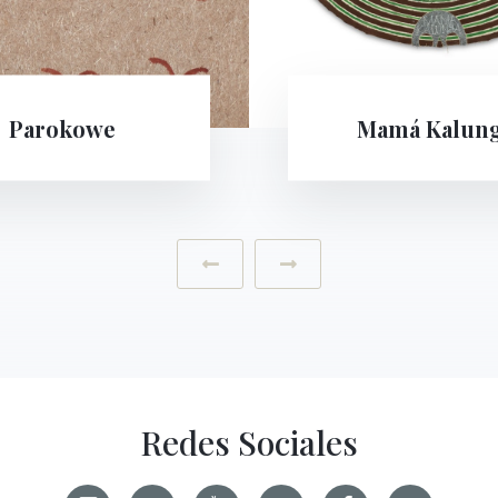
Mamá Kalunga
Santos y prof
‹
›
Redes Sociales