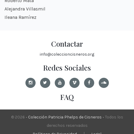
Roberto Mata
Alejandra Villasmil
Ileana Ramírez
Contactar
info@coleccioncisneros.org
Redes Sociales
FAQ
© 2026 •
Colección Patricia Phelps de Cisneros
• Todos los
derechos reservados
|