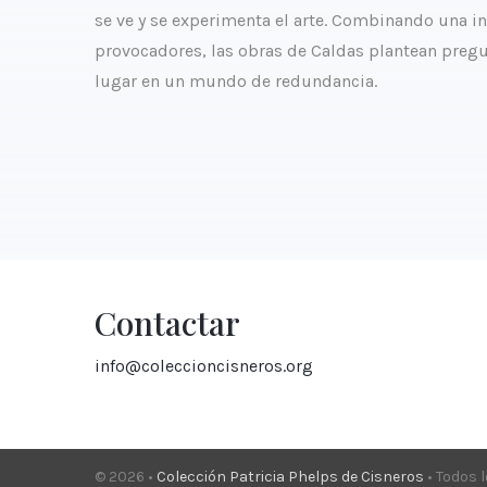
se ve y se experimenta el arte. Combinando una in
provocadores, las obras de Caldas plantean pregun
lugar en un mundo de redundancia.
Contactar
info@coleccioncisneros.org
© 2026 •
Colección Patricia Phelps de Cisneros
• Todos 