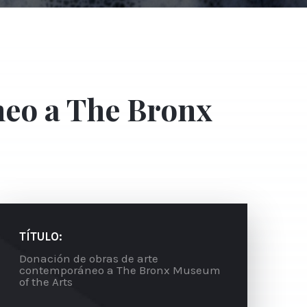
neo a The Bronx
TÍTULO:
Donación de obras de arte
contemporáneo a The Bronx Museum
of the Arts