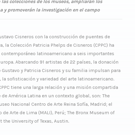
n las colecciones de los museos, ampliarán los
na y promoverán la investigación en el campo
ustavo Cisneros con la construcción de puentes de
a, la Colección Patricia Phelps de Cisneros (CPPC) ha
e contemporáneo latinoamericano a seis importantes
uropa. Abarcando 91 artistas de 22 países, la donación
e Gustavo y Patricia Cisneros y su familia impulsan para
la sofisticación y variedad del arte latinoamericano.
 CPPC tiene una larga relación y una misión compartida
 de América Latina en un contexto global, son: The
eo Nacional Centro de Arte Reina Sofía, Madrid; el
 de Arte de Lima (MALI), Perú; The Bronx Museum of
 the University of Texas, Austin.