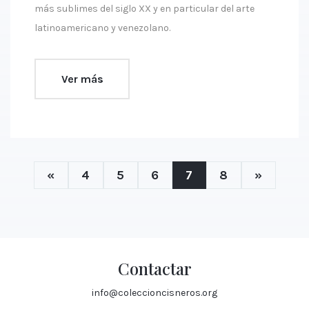
más sublimes del siglo XX y en particular del arte
latinoamericano y venezolano.
Ver más
«
4
5
6
7
8
»
Contactar
info@coleccioncisneros.org